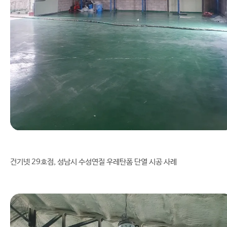
건기넷 29호점, 성남시 수성연질 우레탄폼 단열 시공 사례