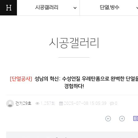
H
시공갤러리
단열.방수
시공갤러리
[단열공사]
성남의 혁신: 수성연질 우레탄폼으로 완벽한 단열
경험하다!
건기29호
1,257회
2025-07-08 15:05:39
0
arrow_circle_up
arrow_circle_up
list_a
본문