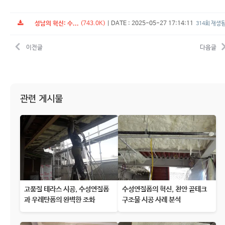
성남의 혁신: 수...
(743.0K)
|
DATE : 2025-05-27 17:14:11
314회 재생
이전글
다음글
관련 게시물
고품질 테라스 시공, 수성연질폼
수성연질폼의 혁신, 천안 골테크
과 우레탄폼의 완벽한 조화
구조물 시공 사례 분석