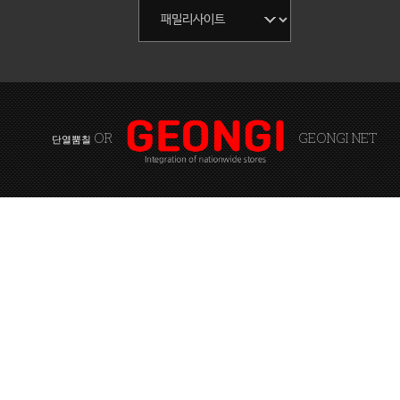
OR
GEONGI NET
단열뿜칠