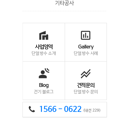
기타공사
villa
insert_chart_outlined
사업영역
Gallery
단열.방수 소개
단열.방수 사례
spatial_audio
stacked_line_chart
Blog
견적문의
건기 블로그
단열.방수 문의
1566 - 0622
(내선 229)