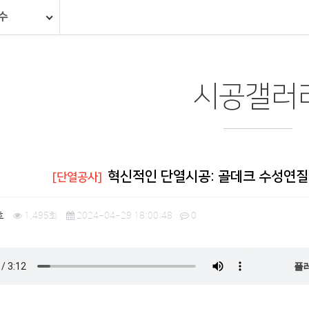
수
시공갤러
혁신적인 단열시공: 골데크 수성연질
[단열공사]
호
1,495회
2024-04-29 18:00:48
0
플