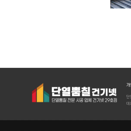
개
단
대