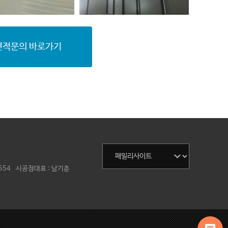
견적문의 바로가기
554
시공점대표 :
남기춘