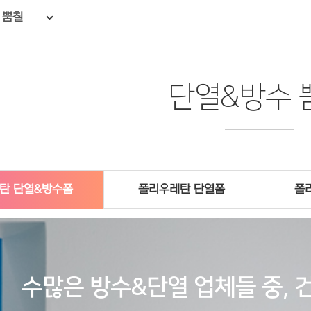
 뿜칠
단열&방수 
탄 단열&방수폼
폴리우레탄 단열폼
폴
수많은 방수&단열 업체들 중,
건