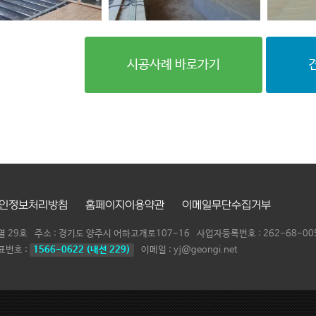
시공사례 바로가기
인정보처리방침
홈페이지이용약관
이메일무단수집거부
열 29호
주소 : 경기도 양주시 어하고개로107-16
사업자등록번호 :
262-68-00
표번호 :
1566-0622 (내선 229)
이메일 : yj@geongi.net