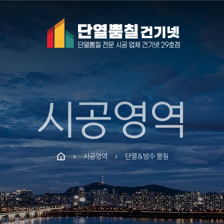
시공영역
시공영역
단열&방수 뿜칠
chevron_right
chevron_right