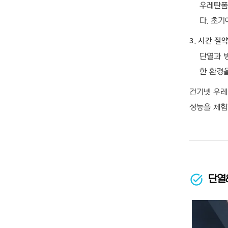
우레탄폼
다. 초
3. 시간 절
단열과 
한 환경을
건기넷 우레
성능을 체험
단열