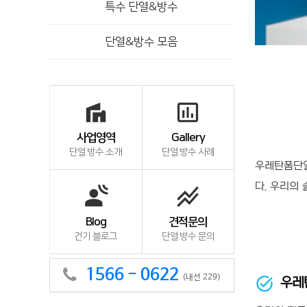
특수 단열&방수
단열&방수 모음
villa
insert_chart_outlined
사업영역
Gallery
단열.방수 소개
단열.방수 사례
우레탄폼단열
다. 우리의
spatial_audio
stacked_line_chart
Blog
견적문의
건기 블로그
단열.방수 문의
1566 - 0622
(내선 229)
우레