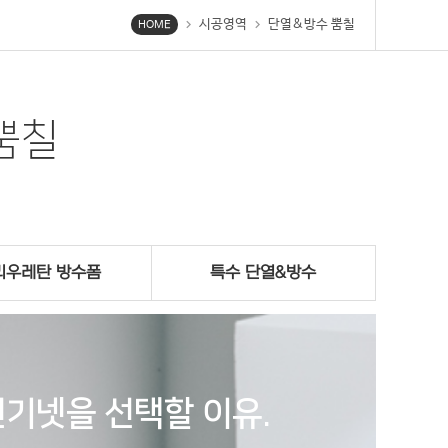
시공영역
단열&방수 뿜칠
chevron_right
chevron_right
HOME
뿜칠
리우레탄 방수폼
특수 단열&방수
기넷을 선택할 이유.