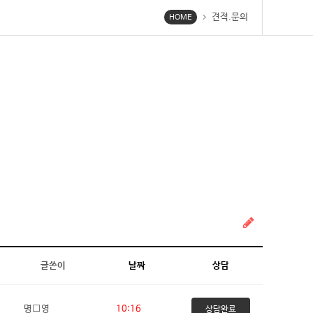
견적.문의
chevron_right
HOME
글쓴이
날짜
상담
명⬜영
10:16
상담완료