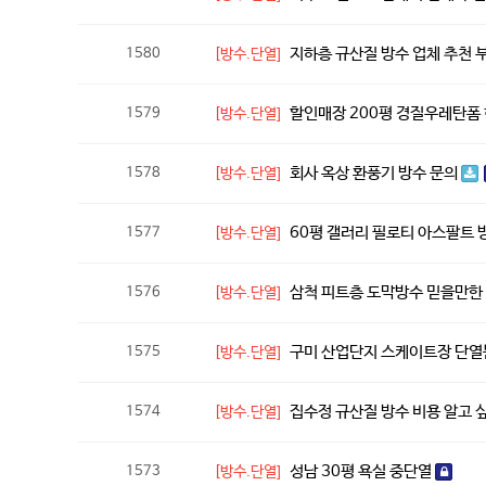
지하층 규산질 방수 업체 추천
1580
[방수.단열]
할인매장 200평 경질우레탄폼
1579
[방수.단열]
회사 옥상 환풍기 방수 문의
1578
[방수.단열]
60평 갤러리 필로티 아스팔트 
1577
[방수.단열]
삼척 피트층 도막방수 믿을만한
1576
[방수.단열]
구미 산업단지 스케이트장 단
1575
[방수.단열]
집수정 규산질 방수 비용 알고
1574
[방수.단열]
성남 30평 욕실 중단열
1573
[방수.단열]