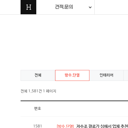
H
견적.문의
전체
방수.단열
인테리어
전체 1,581건
1 페이지
번호
저수조 결로가 심해서 업체 추
1581
[방수.단열]