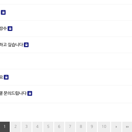
의
 방수
행하고 싶습니다
려요
단열 문의드립니다
1
2
3
4
5
6
7
8
9
10