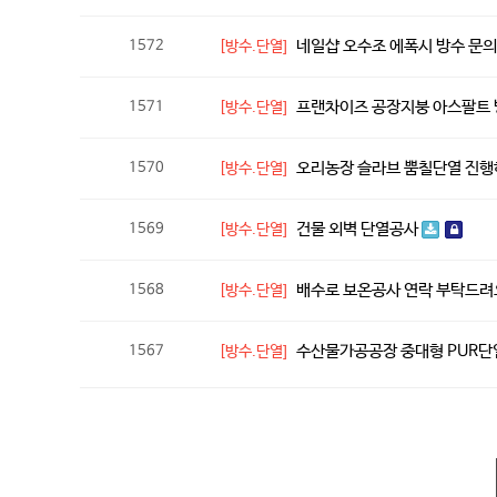
네일샵 오수조 에폭시 방수 문
1572
[방수.단열]
프랜차이즈 공장지붕 아스팔트
1571
[방수.단열]
오리농장 슬라브 뿜칠단열 진
1570
[방수.단열]
건물 외벽 단열공사
1569
[방수.단열]
배수로 보온공사 연락 부탁드
1568
[방수.단열]
수산물가공공장 중대형 PUR
1567
[방수.단열]
다음
맨끝