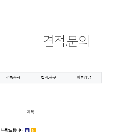
견적.문의
건축공사
철거.복구
빠른상담
제목
천 부탁드립니다
N