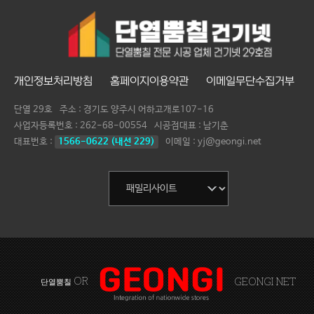
개인정보처리방침
홈페이지이용약관
이메일무단수집거부
단열 29호
주소 : 경기도 양주시 어하고개로107-16
사업자등록번호 :
262-68-00554
시공점대표 :
남기춘
대표번호 :
1566-0622 (내선 229)
이메일 : yj@geongi.net
OR
GEONGI NET
단열뿜칠