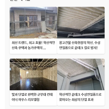
최신 트렌드, 최고 효율! 혁신적인
창고건물 신축현장의 혁신, 수성
신축 주택과 농가주택의 ...
연질폼으로 골데크 결로 방지!
빛과 단열로 완벽한 군부대 컨테
혁신적인 골데크 수성연질폼으로
이너 하우스 리모델링
찾아오는 최상의 단열 효과