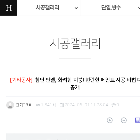
H
시공갤러리
단열.방수
시공갤러리
[기타공사]
첨단 판넬, 화려한 지붕! 현란한 페인트 시공 비법 
공개
건기29호
1,841회
2024-06-01 11:28:04
0
arrow_circle_up
arrow_circle_up
list_a
본문