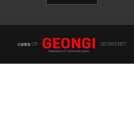
OR
GEONGI NET
단열뿜칠