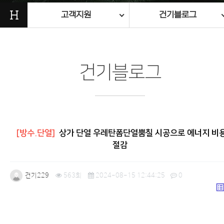
H
고객지원
건기블로그
건기블로그
[방수.단열]
상가 단열 우레탄폼단열뿜칠 시공으로 에너지 비
절감
건기229
563회
2024-08-15 12:44:25
0
list_a
본문