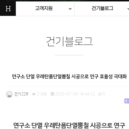
H
고객지원
건기블로그
건기블로그
연구소 단열 우레탄폼단열뿜칠 시공으로 연구 효율성 극대화
건기229
216회
2025-07-05 16:44:22
0
list_a
본문
연구소 단열 우레탄폼단열뿜칠 시공으로 연구